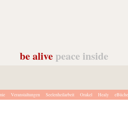
be alive
peace inside
mie
Veranstaltungen
Seelenheilarbeit
Orakel
Healy
eBüche
, raus aus der Matrix