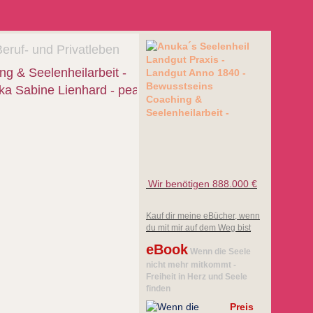
ruf- und Privatleben
Wir benötigen 888.000 €
Kauf dir meine eBücher, wenn
du mit mir auf dem Weg bist
eBook
Wenn die Seele
nicht mehr mitkommt -
Freiheit in Herz und Seele
finden
Preis