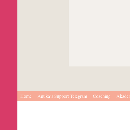
Home
Anuka´s Support Telegram
Coaching
Akade
Like it.. if you like it ♥
DEINE Werte bestimmst du selbst
Kontexte:
NEUE ZEIT
Wahre Liebe, EinFleisch Zwillingsflamme, Auftrag, Berufung