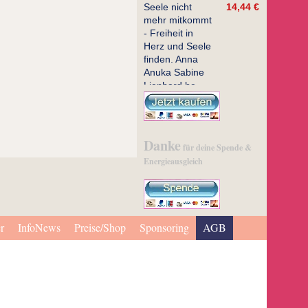
14,44 €
Danke
für deine Spende &
Energieausgleich
r
InfoNews
Preise/Shop
Sponsoring
AGB