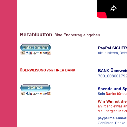
Bezahlbutton
Bitte Endbetrag eingeben
PayPal
SICHER 
aktualisieren, Bet
ÜBERWEISUNG von IHRER BANK
BANK Überwei
7001008001792
Spende und S
Sein
Danke für e
Win Win ist di
an irgend etwas an
die Energien in Sc
paypal.me/Anna
Gebühren. Danke