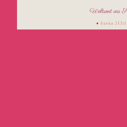
Weltweit via 
D a n k e J E S U S
♥