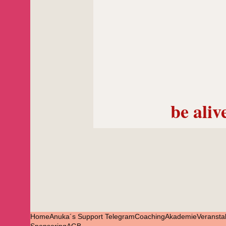
be aliv
Home
Anuka´s Support Telegram
Coaching
Akademie
Veransta